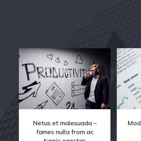
Netus et malesuada –
Mode
fames nulla from ac
turpis egestas