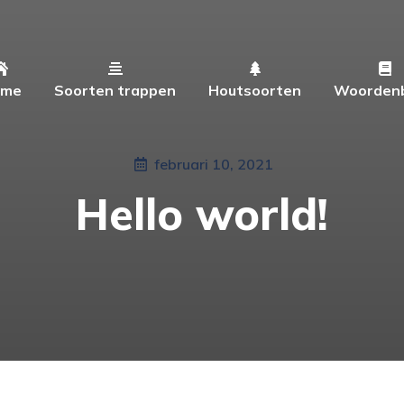
ome
Soorten trappen
Houtsoorten
Woorden
ome
Soorten trappen
Houtsoorten
Woorden
februari 10, 2021
Hello world!