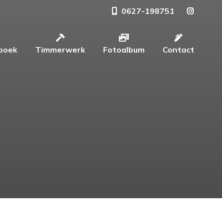
0627-198751
boek
Timmerwerk
Fotoalbum
Contact
boek
Timmerwerk
Fotoalbum
Contact